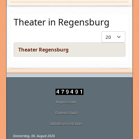
Theater in Regensburg
Anzeige #
Titel
Theater Regensburg
Beiträge
Impressum
Datenschutz
Inhaltsverzeichnis
Donnerstag, 06. August 2026